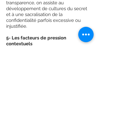
transparence, on assiste au
développement de cultures du secret
et à une sacralisation de la
confidentialité parfois excessive ou
injustifiée.
5- Les facteurs de pression
contextuels
Retenons-en deux, pertinents dans le
monde de la finance. Le facteur temps
est le plus évident : la finance et
notamment les marchés financiers sont
régis par le temps court (voire la
simultanéité de l’accès à l’information,
de son traitement et de la décision).
Difficile, dans la frénésie, de discerner le
pourquoi du comment et le bien du mal.
Il s’y ajoute souvent un facteur
rémunération : le mode de récompense
de la performance par l’attribution d’un
bonus lié aux gains tend à orienter
l’action vers le résultat à tout prix au